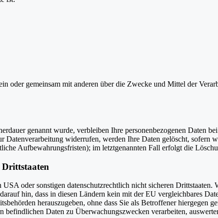
ie allein oder gemeinsam mit anderen über die Zwecke und Mittel der V
cherdauer genannt wurde, verbleiben Ihre personenbezogenen Daten bei 
r Datenverarbeitung widerrufen, werden Ihre Daten gelöscht, sofern wi
liche Aufbewahrungsfristen); im letztgenannten Fall erfolgt die Löschu
Drittstaaten
USA oder sonstigen datenschutzrechtlich nicht sicheren Drittstaaten. 
n darauf hin, dass in diesen Ländern kein mit der EU vergleichbares Da
tsbehörden herauszugeben, ohne dass Sie als Betroffener hiergegen ger
n befindlichen Daten zu Überwachungszwecken verarbeiten, auswerten 