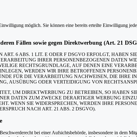
inwilligung möglich. Sie können eine bereits erteilte Einwilligung jed
nderen Fällen sowie gegen Direktwerbung (Art. 21 DS
. 6 ABS. 1 LIT. E ODER F DSGVO ERFOLGT, HABEN SIE
VERARBEITUNG IHRER PERSONENBEZOGENEN DATEN WIDE
EWEILIGE RECHTSGRUNDLAGE, AUF DENEN EINE VERARBE
NLEGEN, WERDEN WIR IHRE BETROFFENEN PERSONENBE
DE FÜR DIE VERARBEITUNG NACHWEISEN, DIE IHRE IN
G, AUSÜBUNG ODER VERTEIDIGUNG VON RECHTSANSPRÜC
T, UM DIREKTWERBUNG ZU BETREIBEN, SO HABEN SIE
ER DATEN ZUM ZWECKE DERARTIGER WERBUNG EINZULEG
EHT. WENN SIE WIDERSPRECHEN, WERDEN IHRE PERSO
PRUCH NACH ART. 21 ABS. 2 DSGVO).
e
schwerderecht bei einer Aufsichtsbehörde, insbesondere in dem Mitgli