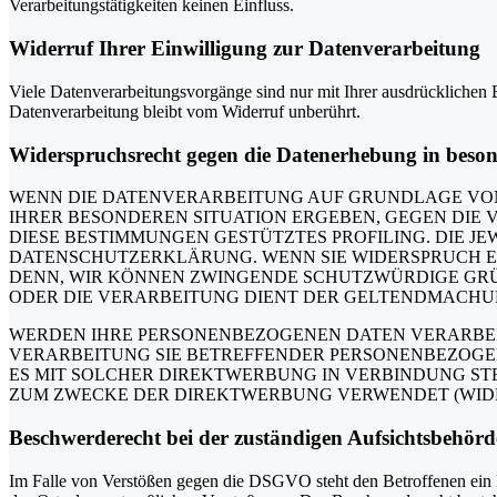
Verarbeitungstätigkeiten keinen Einfluss.
Widerruf Ihrer Einwilligung zur Datenverarbeitung
Viele Datenverarbeitungsvorgänge sind nur mit Ihrer ausdrücklichen E
Datenverarbeitung bleibt vom Widerruf unberührt.
Widerspruchsrecht gegen die Datenerhebung in beso
WENN DIE DATENVERARBEITUNG AUF GRUNDLAGE VON ART
IHRER BESONDEREN SITUATION ERGEBEN, GEGEN DIE 
DIESE BESTIMMUNGEN GESTÜTZTES PROFILING. DIE J
DATENSCHUTZERKLÄRUNG. WENN SIE WIDERSPRUCH EI
DENN, WIR KÖNNEN ZWINGENDE SCHUTZWÜRDIGE GRÜN
ODER DIE VERARBEITUNG DIENT DER GELTENDMACHUN
WERDEN IHRE PERSONENBEZOGENEN DATEN VERARBEITE
VERARBEITUNG SIE BETREFFENDER PERSONENBEZOGEN
ES MIT SOLCHER DIREKTWERBUNG IN VERBINDUNG ST
ZUM ZWECKE DER DIREKTWERBUNG VERWENDET (WIDERS
Beschwerde­recht bei der zuständigen Aufsichts­behörd
Im Falle von Verstößen gegen die DSGVO steht den Betroffenen ein Be