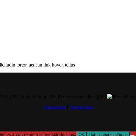
citudin tortor, aenean link hover, tellus
 2021 Reifen König. Alle Rechte vorbehalten. | Mit
erstellt v
sImpressum
|
Datenschutz
ehen wir von deinem Einverständnis aus.
OK
Datenschutzerklärung