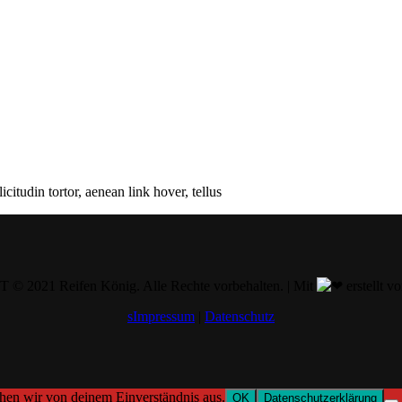
citudin tortor, aenean link hover, tellus
 2021 Reifen König. Alle Rechte vorbehalten. | Mit
erstellt v
sImpressum
|
Datenschutz
ehen wir von deinem Einverständnis aus.
OK
Datenschutzerklärung