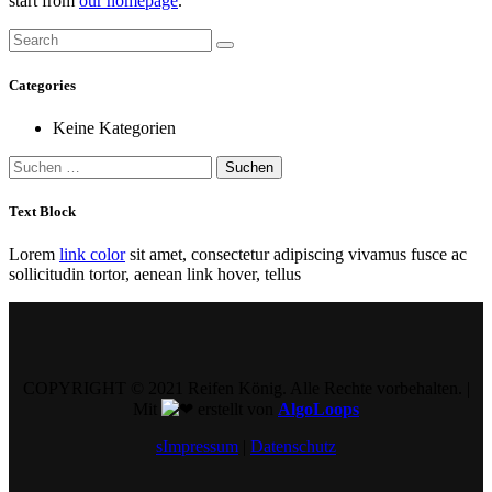
start from
our homepage
.
Categories
Keine Kategorien
Suchen
nach:
Text Block
Lorem
link color
sit amet, consectetur adipiscing vivamus fusce ac
sollicitudin tortor, aenean link hover, tellus
COPYRIGHT © 2021 Reifen König. Alle Rechte vorbehalten. |
Mit
erstellt von
AlgoLoops
sImpressum
|
Datenschutz