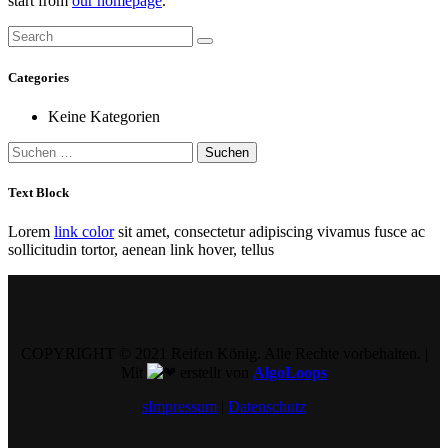
start from
our homepage
.
Categories
Keine Kategorien
Suchen
nach:
Text Block
Lorem
link color
sit amet, consectetur adipiscing vivamus fusce ac
sollicitudin tortor, aenean link hover, tellus
COPYRIGHT © 2021 Reifen König. Alle Rechte vorbehalten. |
Mit
erstellt von
AlgoLoops
sImpressum
|
Datenschutz